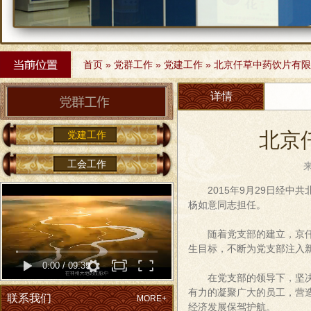
Stop
首页
»
党群工作
»
党建工作
»
北京仟草中药饮片有限
详情
北京
党建工作
工会工作
2015年9月29日经
杨如意同志担任。
随着党支部的建立，京
生目标，不断为党支部注入
0:00
/
09:39
在党支部的领导下，坚
有力的凝聚广大的员工，营
联系我们
MORE+
经济发展保驾护航。